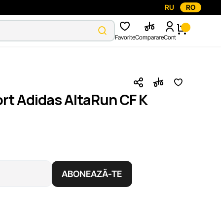
RU
RO
Favorite
Comparare
Cont
rt Adidas AltaRun CF K
ABONEAZĂ-TE