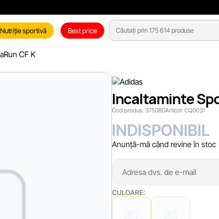
Nutriție sportivă
Best price
ltaRun CF K
Incaltaminte Spo
Cod produs:
375080
Articol:
CQ0031
INDISPONIBIL
Anunță-mă când revine în stoc
CULOARE: