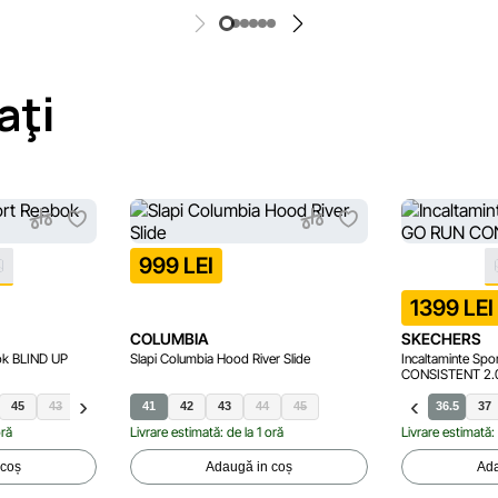
aţi
999 LEI
1399 LEI
COLUMBIA
SKECHERS
bok BLIND UP
Slapi Columbia Hood River Slide
Incaltaminte Sp
CONSISTENT 2.
45
43
44
41
42
43
44
45
36.5
37
oră
Livrare estimată: de la 1 oră
Livrare estimată: 
 coș
Adaugă in coș
Ada