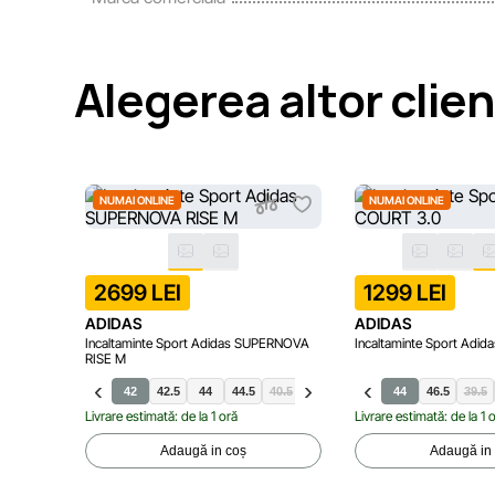
Alegerea altor clien
NUMAI ONLINE
NUMAI ONLINE
2699 LEI
1299 LEI
ADIDAS
ADIDAS
Incaltaminte Sport Adidas SUPERNOVA
Incaltaminte Sport Adi
RISE M
42
42.5
44
44.5
40.5
41.5
40
43.5
40.5
45.5
44
46
46.5
46.5
39.5
Livrare estimată: de la 1 oră
Livrare estimată: de la 1 
Adaugă in coș
Adaugă in