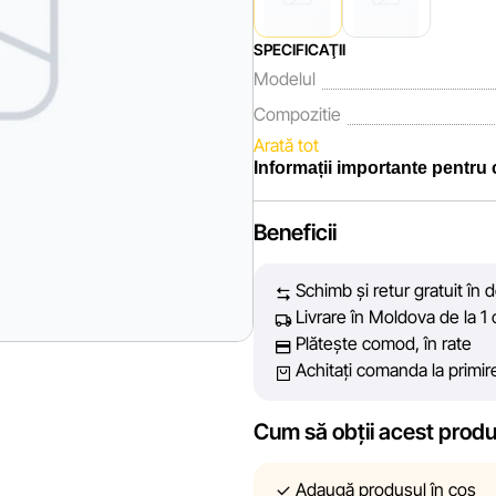
SPECIFICAŢII
Modelul
Compozitie
Arată tot
Informații importante pentru
Noi, echipa rețelei de magazine 
Beneficii
fiecare zi depunem eforturi pent
prezentate pe site să fie cât ma
Schimb și retur gratuit în 
vă oferim informații corecte și 
Livrare în Moldova de la 1 
decizie de cumpărare.
Plătește comod, în rate
Achitați comanda la primir
Cu toate acestea, în ciuda cont
acuratețea absolută a tuturor dat
tehnice sau disfuncționalități
Cum să obții acest prod
conținutul și actualitatea inform
linkuri pe site-ul nostru.
Adaugă produsul în coș