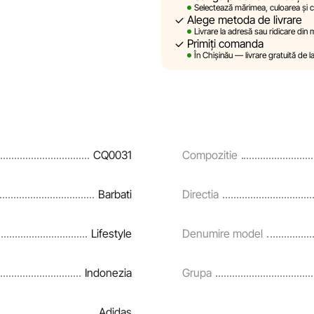
Selectează mărimea, culoarea și ca
Alege metoda de livrare
Sportlandia își rezervă dreptul de
Livrare la adresă sau ridicare din
prealabilă, descrierile, caracteri
Primiți comanda
site sunt simulate și au un carac
În Chișinău — livrare gratuită de l
sunt oferite exclusiv în scop inf
Prețurile produselor, precum și co
rate și creditării pot fi modific
notificare prealabilă.
CQ0031
Compozitie
Echipa noastră verifică și actual
și corecta prompt eventualele er
Barbati
Directia
Lifestyle
Denumire model
Indonezia
Grupa
Adidas