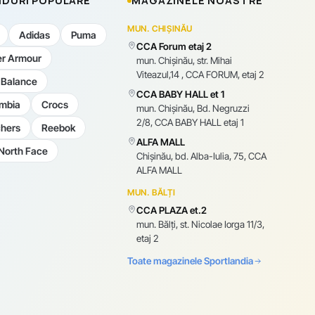
DURI POPULARE
MAGAZINELE NOASTRE
MUN. CHIȘINĂU
Adidas
Puma
CCA Forum etaj 2
r Armour
mun. Chişinău, str. Mihai
Viteazul,14 , CCA FORUM, etaj 2
Balance
CCA BABY HALL et 1
mbia
Crocs
mun. Chişinău, Bd. Negruzzi
2/8, CCA BABY HALL etaj 1
hers
Reebok
ALFA MALL
North Face
Chișinău, bd. Alba-Iulia, 75, CCA
ALFA MALL
MUN. BĂLȚI
CCA PLAZA et.2
mun. Bălți, st. Nicolae Iorga 11/3,
etaj 2
Toate magazinele Sportlandia