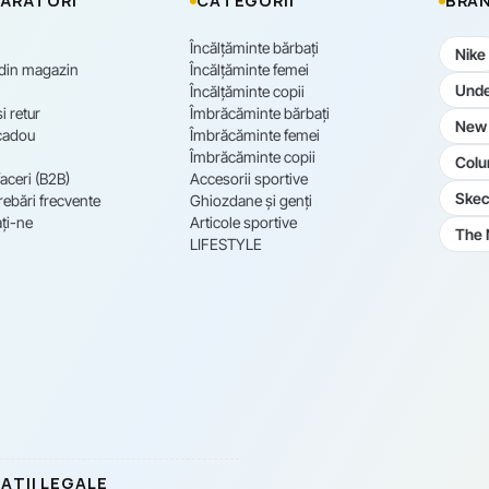
ĂRĂTORI
CATEGORII
BRAN
Încălțăminte bărbați
Nike
 din magazin
Încălțăminte femei
Unde
Încălțăminte copii
i retur
Îmbrăcăminte bărbați
New 
cadou
Îmbrăcăminte femei
Îmbrăcăminte copii
Colu
aceri (B2B)
Accesorii sportive
Skec
rebări frecvente
Ghiozdane și genți
ți-ne
Articole sportive
The 
LIFESTYLE
AȚII LEGALE