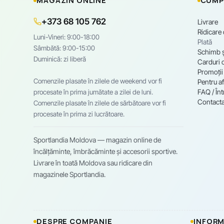
MAGAZIN ONLINE
CUMP
+373 68 105 762
Livrare
Ridicare
Luni-Vineri: 9:00-18:00
Plată
Sâmbătă: 9:00-15:00
Schimb ș
Duminică: zi liberă
Carduri 
Promoții
Comenzile plasate în zilele de weekend vor fi
Pentru af
FAQ / Înt
procesate în prima jumătate a zilei de luni.
Contacta
Comenzile plasate în zilele de sărbătoare vor fi
procesate în prima zi lucrătoare.
Sportlandia Moldova — magazin online de
încălțăminte, îmbrăcăminte și accesorii sportive.
Livrare în toată Moldova sau ridicare din
magazinele Sportlandia.
DESPRE COMPANIE
INFORM