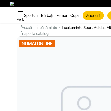
Sporturi
Bărbați
Femei
Copii
Accesorii
Meniu
...
Acasă
Încălțăminte
Incaltaminte Sport Adidas A
Înapoi la catalog
NUMAI ONLINE