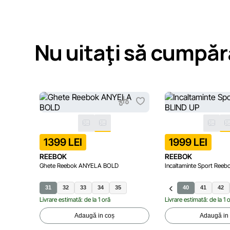
Nu uitaţi să cumpăr
1399 LEI
1999 LEI
REEBOK
REEBOK
Ghete Reebok ANYELA BOLD
Incaltaminte Sport Ree
31
32
33
34
35
40
41
42
Livrare estimată: de la 1 oră
Livrare estimată: de la 1 
Adaugă in coș
Adaugă in